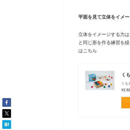
平面を見て立体をイメー
立体をイメージする力は
と同じ形を作る練習を繰
はこちら
くも
くもん
¥2,8