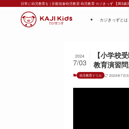
日常に幼児教育を | 京都岩倉幼児教室 幼児教育 カジきっず 【満3
カジきっずとは
【小学校受
2024
7/03
教育演習問
幼児教育ドリル
2024年7月