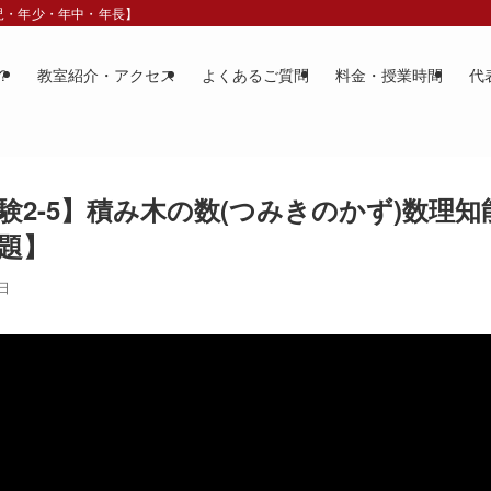
歳児・年少・年中・年長】
？
教室紹介・アクセス
よくあるご質問
料金・授業時間
代
験2-5】積み木の数(つみきのかず)数理知
題】
3日