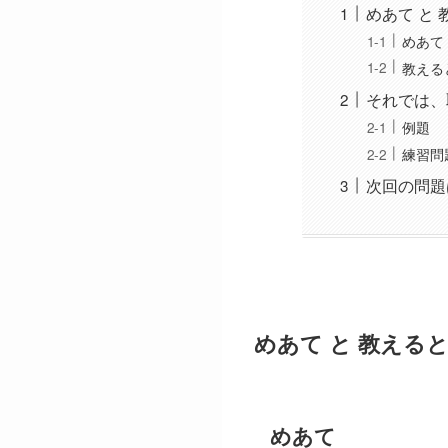
めあて と
めあて
教える
それでは、
例題
練習問
次回の問題
めあて と 教える
めあて