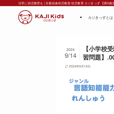
日常に幼児教育を | 京都岩倉幼児教室 幼児教育 カジきっず 【満3
カジきっずとは
【小学校受験
2024
9/14
習問題】.0
2024年9月14日