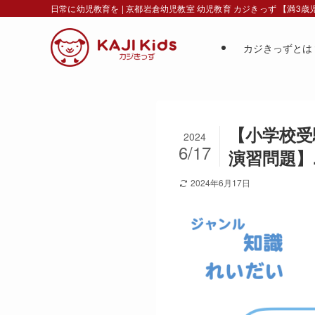
日常に幼児教育を | 京都岩倉幼児教室 幼児教育 カジきっず 【満3
カジきっずとは
【小学校受験
2024
6/17
演習問題】.
2024年6月17日