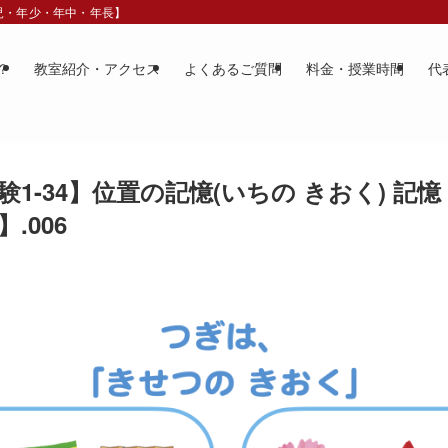
歳児・年少・年中・年長】
？
教室紹介・アクセス
よくあるご質問
料金・授業時間
代
1-34】位置の記憶(いちの きおく) 記
.006