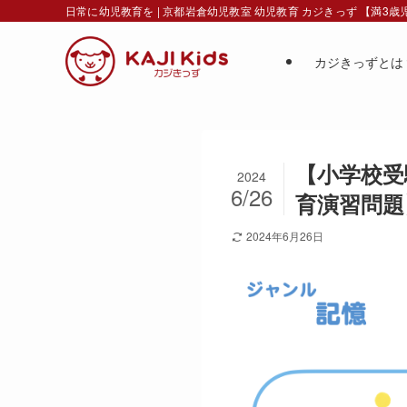
日常に幼児教育を | 京都岩倉幼児教室 幼児教育 カジきっず 【満3
カジきっずとは
【小学校受験
2024
6/26
育演習問題】
2024年6月26日