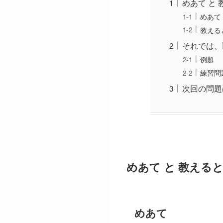
めあて と
めあて
教える
それでは、
例題
練習問
次回の問題
めあて と 教える
めあて