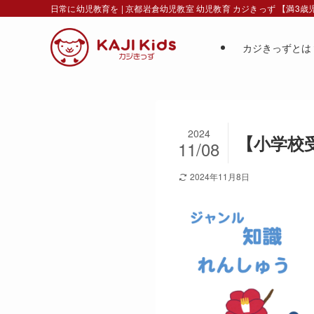
日常に幼児教育を | 京都岩倉幼児教室 幼児教育 カジきっず 【満3
カジきっずとは
2024
【小学校受
11/08
2024年11月8日