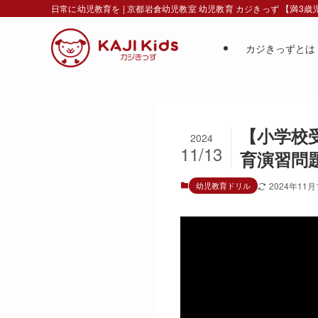
日常に幼児教育を | 京都岩倉幼児教室 幼児教育 カジきっず 【満3
カジきっずとは
【小学校受
2024
11/13
育演習問
幼児教育ドリル
2024年11月