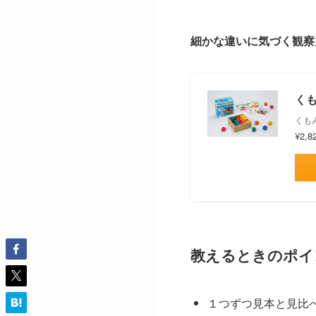
細かな違いに気づく観察
くも
くもん
¥2,8
教えるときのポイ
１つずつ見本と見比