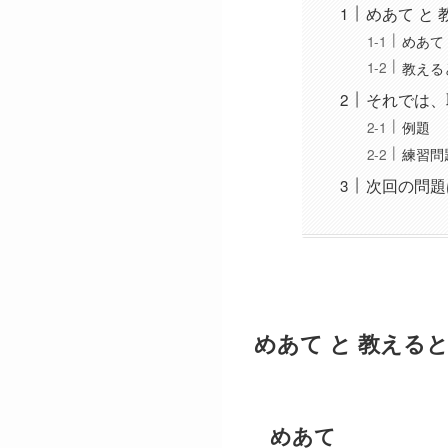
めあて と
めあて
教える
それでは、
例題
練習問
次回の問題
めあて と 教える
めあて