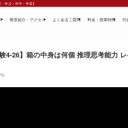
歳児・年少・年中・年長】
？
教室紹介・アクセス
よくあるご質問
料金・授業時間
代
験4-26】箱の中身は何個 推理思考能力 レ
7日