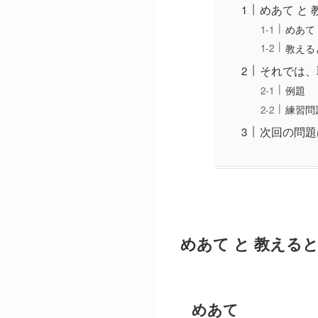
めあて と
めあて
教える
それでは、
例題
練習問
次回の問題
めあて と 教える
めあて