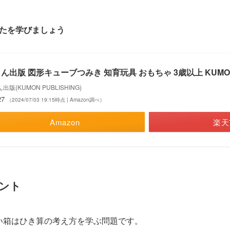
たを学びましょう
ん出版 図形キューブつみき 知育玩具 おもちゃ 3歳以上 KUMO
出版(KUMON PUBLISHING)
27
（2024/07/03 19:15時点 | Amazon調べ）
Amazon
楽天
ント
い箱はひき算の考え方を学ぶ問題です。