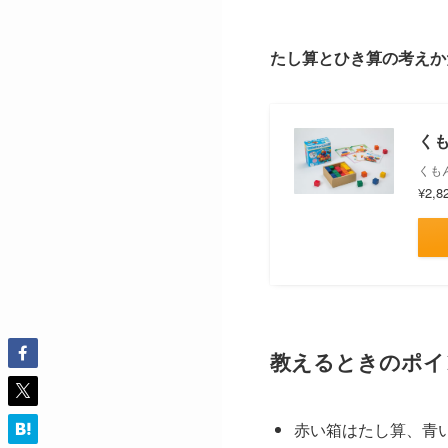
たし算とひき算の考えか
くも
くもん
¥2,8
教えるときのポイ
赤い箱はたし算、青